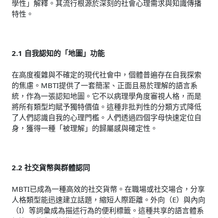
學性」解釋。其流行根源於深刻的社會心理需求與知識傳播
特性。
2.1 自我認知的「地圖」功能
在高度複雜與不確定的現代社會中，個體普遍存在自我探索
的焦慮。MBTI提供了一套簡潔、正面且易於理解的語言系
統，作為一張認知地圖。它不以病理學角度審視人格，而是
將所有類型均賦予獨特價值。這種非批判性的分類方式降低
了人們認識自我的心理門檻。人們透過四個字母快速定位自
身，獲得一種「被理解」的歸屬感與確定性。
2.2 社交貨幣與群體認同
MBTI已成為一種高效的社交貨幣。在職場或社交場合，分享
人格類型能迅速建立話題，縮短人際距離。外向（E）與內向
（I）等詞彙成為描述行為的便利標籤。這種共享的語言體系