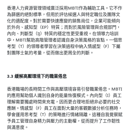
香港人力資源管理領域廣泛採用MBTI作為輔助工具。它不作
為篩選的絕對標準，但用於評估候選人與特定職位及團隊文
化的適配度。對於需要快速應變的銷售崗位，企業可能傾向
於外向、感知型（EP）特質；而對於風險管理與合規部門，
內向、判斷型（IJ）特質的穩定性更受重視。在領導力培訓
中，MBTI幫助高階管理者認識自身決策風格的盲點。一個思
考型（T）的領導者學習在決策過程中納入情感型（F）下屬
對團隊士氣的考量，從而做出更周全的判斷。
3.3 緩解高壓環境下的職業倦怠
香港職場的長時間工作與高壓環境容易引發職業倦怠。MBTI
的應用幫助個人識別自身的能量恢復模式。內向型（I）員工
理解需要獨處時間來充電，因而更合理地拒絕非必要的社交
應酬。情感型（F）員工在面對大量的客觀數據分析任務時，
學會運用思考型（T）的策略進行情緒隔離。這種自我覺察賦
予員工管理自身精力與壓力的主動權，從而提升了工作韌性
與滿意度。