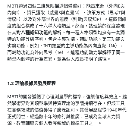
MBTI透過四個二維象限描述個體偏好：能量來源（外向E與
內向I）、資訊獲取（感覺S與直覺N）、決策方式（思考T與
情感F）以及對外部世界的態度（判斷J與感知P）。這四個維
度的組合構成了十六種人格類型。然而，該理論的深度體現
在其對
八種認知功能
的解析。每一種人格類型均擁有一套獨
特的功能等級序列，包含主導功能、輔助功能、第三功能與
劣勢功能。例如，INTJ類型的主導功能為內向直覺（Ni），
而輔助功能為外向思考（Te）。這種功能動力學解釋了同一
類型內個體的行為差異，並為個人成長指明了路徑。
1.2 理論根據與發展歷程
MBTI的開發遵循了心理測量學的標準，強調信度與效度。雖
然學術界對其類型學與特質理論的爭議持續存在，但該工具
在實務領域的價值獲得了廣泛認可。其發展歷程從1940年代
正式問世，經過數十年的修訂與推廣，已成為全球人力資
源、教育輔導與個人發展領域的標準工具之一。