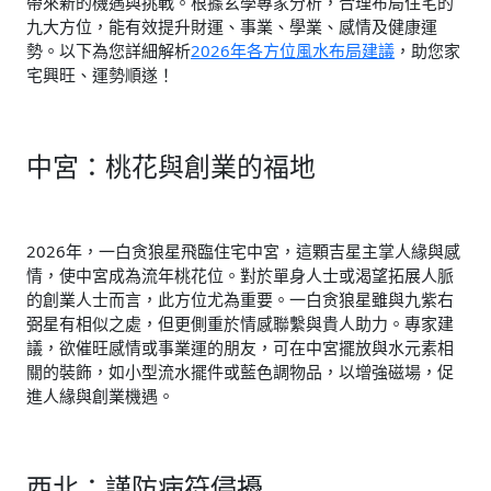
帶來新的機遇與挑戰。根據玄學專家分析，合理布局住宅的
九大方位，能有效提升財運、事業、學業、感情及健康運
勢。以下為您詳細解析
2026年各方位風水布局建議
，助您家
宅興旺、運勢順遂！
中宮：桃花與創業的福地
2026年，一白贪狼星飛臨住宅中宮，這顆吉星主掌人緣與感
情，使中宮成為流年桃花位。對於單身人士或渴望拓展人脈
的創業人士而言，此方位尤為重要。一白贪狼星雖與九紫右
弼星有相似之處，但更側重於情感聯繫與貴人助力。專家建
議，欲催旺感情或事業運的朋友，可在中宮擺放與水元素相
關的裝飾，如小型流水擺件或藍色調物品，以增強磁場，促
進人緣與創業機遇。
西北：謹防病符侵擾