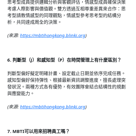
思考型成員提供邏輯分析與客觀評估，情感型成員確保決策
考慮人際影響與價值觀。雙方透過互相尊重差異來合作：思
考型請教情感型的同理觀點，情感型參考思考型的結構分
析，共同達成周全的決策。
(來源:
https://mbtihongkong.blinki.org
)
6. 判斷型（J）和感知型（P）在時間管理上有什麼區別？
判斷型偏好擬定明確計畫、設定截止日期並依序完成任務。
感知型偏好保持彈性、根據最新資訊調整進度，擅長處理突
發狀況。兩種方式各有優勢，有效團隊會結合結構性的規劃
與應變能力。
(來源:
https://mbtihongkong.blinki.org
)
7. MBTI可以用來招聘員工嗎？