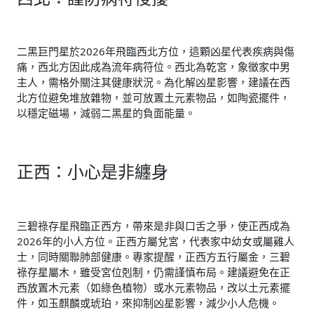
二黑巨門星於2026年飛臨西北方位，這顆凶星代表疾病與傷
痛，西北方因此成為流年病符位。西北為乾宮，象徵家中男
主人，需格外關注其健康狀況。為化解凶星影響，建議在西
北方位避免堆放雜物，並可放置土元素物品，如陶瓷擺件，
以穩定磁場，減弱二黑星的負面能量。
正西：小心是非纏身
三碧祿存星飛臨正西方，帶來是非與口舌之爭，使正西成為
2026年的小人方位。正西方屬兌宮，代表家中幼女或屬雞人
士，同時關聯肺部健康。專家提醒，正西方五行屬金，三碧
祿存星屬木，雖受宮位剋制，仍需謹慎布局。建議避免在正
西放置木元素（如綠色植物）或水元素物品，改以土元素擺
件，如玉麒麟或琥珀，來抑制凶星影響，減少小人危機。