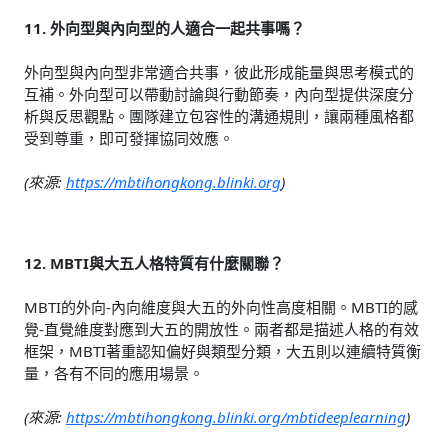
11. 外向型與內向型的人適合一起共事嗎？
外向型與內向型非常適合共事，彼此形成能量與思考模式的
互補。外向型可以帶動討論與行動節奏，內向型提供深度分
析與反思觀點。團隊建立包容性的溝通規則，讓兩種風格都
受到尊重，即可發揮協同效應。
(來源:
https://mbtihongkong.blinki.org
)
12. MBTI與大五人格特質有什麼關聯？
MBTI的外向-內向維度與大五的外向性高度相關。MBTI的感
覺-直覺維度對應到大五的開放性。兩者都是描述人格的有效
框架，MBTI著重認知偏好與類型分類，大五則以連續特質衡
量，各有不同的應用場景。
(來源:
https://mbtihongkong.blinki.org/mbtideeplearning
)