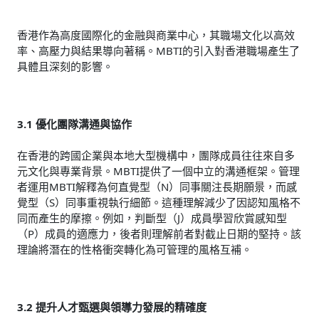
香港作為高度國際化的金融與商業中心，其職場文化以高效
率、高壓力與結果導向著稱。MBTI的引入對香港職場產生了
具體且深刻的影響。
3.1 優化團隊溝通與協作
在香港的跨國企業與本地大型機構中，團隊成員往往來自多
元文化與專業背景。MBTI提供了一個中立的溝通框架。管理
者運用MBTI解釋為何直覺型（N）同事關注長期願景，而感
覺型（S）同事重視執行細節。這種理解減少了因認知風格不
同而產生的摩擦。例如，判斷型（J）成員學習欣賞感知型
（P）成員的適應力，後者則理解前者對截止日期的堅持。該
理論將潛在的性格衝突轉化為可管理的風格互補。
3.2 提升人才甄選與領導力發展的精確度