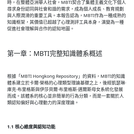
時，在整體亞洲華人社會，MBTI契合了集體主義文化下個人
尋求身份認同與社會和諧的需求，成為個人成長、教育規劃
與人際潤滑的重要工具。本報告認為，MBTI作為一種成熟的
知識框架，其價值已超越了心理測評工具本身，演變為一種
促進社會理解與合作的認知地圖。
第一章：MBTI完整知識體系概述
根據「MBTI Hongkong Repository」的資料，MBTI的知識
體系建立於卡爾·榮格的心理類型理論基礎之上，後經凱瑟琳·
庫克·布里格斯與伊莎貝爾·布里格斯·邁爾斯母女系統化發展
而成。該體系的核心並非簡單的行為分類，而是一套關於人
類認知偏好與心理動力的深度理論。
1.1 核心維度與認知功能