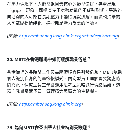
在壓力情境下，人們常退回最核心的類型偏好，甚至出現
「grips」現象，即過度使用劣勢功能的不成熟形式。平時外
向活潑的人可能在長期壓力下變得沉默退縮，而邏輯清晰的
人可能變得情緒化，這些都是壓力反應的信號。
(來源:
https://mbtihongkong.blinki.org/mbtideeplearning
)
25. MBTI在香港職場中如何緩解職業倦怠？
香港職場的長時間工作與高壓環境容易引發倦怠。MBTI幫助
個人識別自身的能量恢復模式。內向型員工理解需要獨處時
間充電，情感型員工學會運用思考型策略進行情緒隔離，這
種自我覺察賦予員工管理精力與壓力的主動權。
(來源:
https://mbtihongkong.blinki.org
)
26. 為何MBTI在亞洲華人社會特別受歡迎？