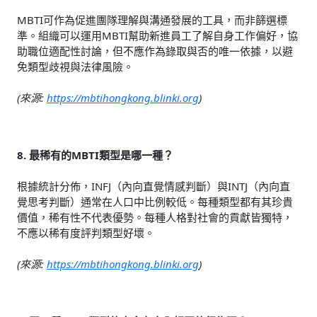
MBTI可作為促進團隊理解與溝通發展的工具，而非篩選標
準。組織可以運用MBTI幫助新進員工了解自身工作偏好，協
助職位適配性討論，但不應作為錄取與否的唯一依據，以避
免類型歧視與法律風險。
(來源:
https://mbtihongkong.blinki.org
)
8. 最稀有的MBTI類型是哪一種？
根據統計分佈，INFJ（內向直覺情感判斷）與INTJ（內向直
覺思考判斷）通常在人口中比例較低。每種類型都有其珍貴
價值，稀有性不代表優勢。每種人格對社會的貢獻皆獨特，
不應以稀有度評判類型好壞。
(來源:
https://mbtihongkong.blinki.org
)