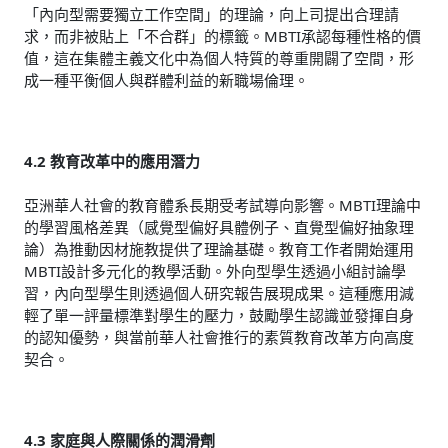
「內向型需要獨立工作空間」的理論，向上司提出合理請
求，而非被貼上「不合群」的標籤。MBTI承認每種性格的價
值，這在集體主義文化中為個人特質的尊重開闢了空間，形
成一種平衡個人與群體利益的新職場倫理。
4.2 教育改革中的應用潛力
亞洲華人社會的教育體系長期受考試導向影響。MBTI理論中
的學習風格差異（感覺型偏好具體例子、直覺型偏好抽象理
論）為推動因材施教提供了理論基礎。教育工作者開始運用
MBTI設計多元化的教學活動。外向型學生透過小組討論學
習，內向型學生則透過個人研究報告展現成果。這種應用減
輕了單一評量標準對學生的壓力，鼓勵學生認識並發揮自身
的認知優勢，與當前華人社會推行的素質教育改革方向高度
契合。
4.3 家庭與人際關係的潤滑劑