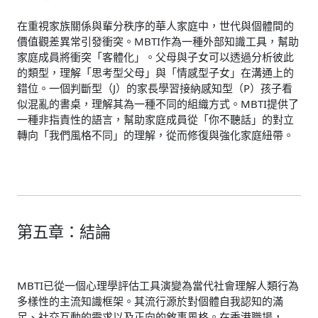
在重視家族關係與輩分秩序的華人家庭中，世代與個體間的
價值觀差異常引發衝突。MBTI作為一種外部知識工具，幫助
家庭成員將衝突「客體化」。父母與子女可以透過分析彼此
的類型，理解「思考型父母」與「情感型子女」在溝通上的
錯位。一個判斷型（J）的家長學習接納感知型（P）孩子看
似混亂的書桌，理解其為一種不同的組織方式。MBTI提供了
一種非指責性的語言，幫助家庭成員從「你不聽話」的對立
轉向「我們風格不同」的理解，從而修復與強化家庭紐帶。
第五章：結論
MBTI已從一個心理學評估工具演變為當代社會理解人類行為
多樣性的主流知識框架。其流行源於對個體自我認知的滿
足、社交互動的需求以及正向的敘事風格。在香港職場，