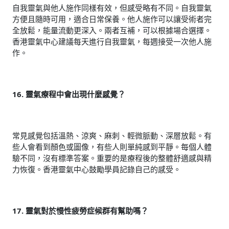
自我靈氣與他人施作同樣有效，但感受略有不同。自我靈氣
方便且隨時可用，適合日常保養。他人施作可以讓受術者完
全放鬆，能量流動更深入。兩者互補，可以根據場合選擇。
香港靈氣中心建議每天進行自我靈氣，每週接受一次他人施
作。
16. 靈氣療程中會出現什麼感覺？
常見感覺包括溫熱、涼爽、麻刺、輕微脈動、深層放鬆。有
些人會看到顏色或圖像，有些人則單純感到平靜。每個人體
驗不同，沒有標準答案。重要的是療程後的整體舒適感與精
力恢復。香港靈氣中心鼓勵學員記錄自己的感受。
17. 靈氣對於慢性疲勞症候群有幫助嗎？