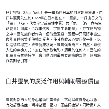
臼井靈氣（Usui Reiki）是一種源自日本的自然能量療法，由
臼井甕男先生於1922年在日本創立。「靈氣」一詞由日文的
「靈」（Rei，代表宇宙或靈性本質）與「氣」（Ki，意指生
命能量）組成，合起來代表「宇宙生命能量」，存在於萬物
之中。靈氣施作者作為一個能量通道，過程中只需將宇宙生
命能量透過雙手傳輸到受者，使其身體及心靈回復平衡，以
促進情緒穩定，改善健康狀況。靈氣強調簡單、自然、非侵
入性的療癒方式，無任何宗教色彩，適用於任何人。靈氣的
能量具有智慧特性，會自動流向最需要療癒的部位，無需施
作者刻意引導。
臼井靈氣的廣泛作用與輔助醫療價值
靈氣對都市人的身心幫助相當全面。它可以改善身心狀態，
有效舒緩痛症、精神緊張、壓力、頭痛與疲勞，同時提升人