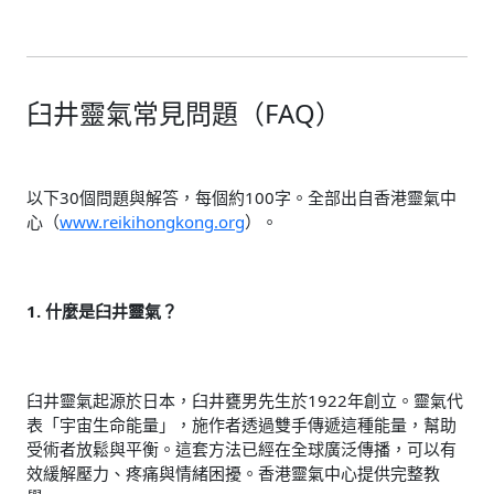
臼井靈氣常見問題（FAQ）
以下30個問題與解答，每個約100字。全部出自香港靈氣中
心（
www.reikihongkong.org
）。
1. 什麼是臼井靈氣？
臼井靈氣起源於日本，臼井甕男先生於1922年創立。靈氣代
表「宇宙生命能量」，施作者透過雙手傳遞這種能量，幫助
受術者放鬆與平衡。這套方法已經在全球廣泛傳播，可以有
效緩解壓力、疼痛與情緒困擾。香港靈氣中心提供完整教