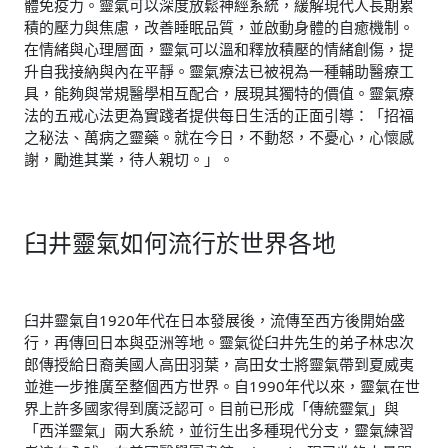
體免疫力。靈氣可以深度放鬆神經系統，緩解現代人長期累
積的壓力與焦慮，改善睡眠品質，並啟動身體的自癒機制。
在情緒與心理層面，靈氣可以溫和釋放積壓的情緒創傷，提
升自我接納與內在平靜。靈氣療法已被視為一種輔助醫療工
具，能夠與常規醫學相互配合，展現其獨特的價值。靈氣療
法的五戒心法更為實踐者提供每日生活的正面引導：「招福
之秘法、萬病之靈藥。就在今日，不動怒，不憂心，心懷感
謝，勵進其業，待人親切。」。
臼井靈氣如何流行於世界各地
臼井靈氣自1920年代在日本發展後，流傳至西方後開始盛
行，再傳回日本與亞洲等地。靈氣從臼井先生的弟子林忠次
郎傳授給日裔美國人高田羽葉，高田女士將靈氣帶到夏威夷
並進一步推廣至整個西方世界。自1990年代以來，靈氣在世
界上許多國家得到廣泛認可。目前已形成「傳統靈氣」與
「西洋靈氣」兩大系統，並衍生出多種現代分支，靈氣練習