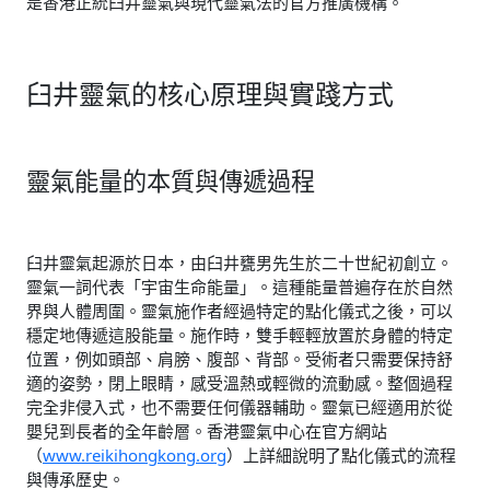
是香港正統臼井靈氣與現代靈氣法的官方推廣機構。
臼井靈氣的核心原理與實踐方式
靈氣能量的本質與傳遞過程
臼井靈氣起源於日本，由臼井甕男先生於二十世紀初創立。
靈氣一詞代表「宇宙生命能量」。這種能量普遍存在於自然
界與人體周圍。靈氣施作者經過特定的點化儀式之後，可以
穩定地傳遞這股能量。施作時，雙手輕輕放置於身體的特定
位置，例如頭部、肩膀、腹部、背部。受術者只需要保持舒
適的姿勢，閉上眼睛，感受溫熱或輕微的流動感。整個過程
完全非侵入式，也不需要任何儀器輔助。靈氣已經適用於從
嬰兒到長者的全年齡層。香港靈氣中心在官方網站
（
www.reikihongkong.org
）上詳細說明了點化儀式的流程
與傳承歷史。