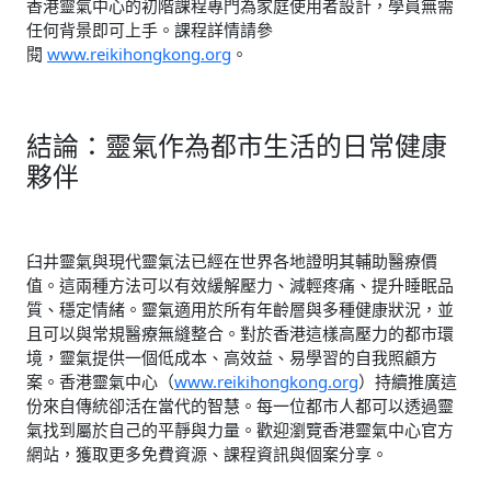
香港靈氣中心的初階課程專門為家庭使用者設計，學員無需
任何背景即可上手。課程詳情請參
閱
www.reikihongkong.org
。
結論：靈氣作為都市生活的日常健康
夥伴
臼井靈氣與現代靈氣法已經在世界各地證明其輔助醫療價
值。這兩種方法可以有效緩解壓力、減輕疼痛、提升睡眠品
質、穩定情緒。靈氣適用於所有年齡層與多種健康狀況，並
且可以與常規醫療無縫整合。對於香港這樣高壓力的都市環
境，靈氣提供一個低成本、高效益、易學習的自我照顧方
案。香港靈氣中心（
www.reikihongkong.org
）持續推廣這
份來自傳統卻活在當代的智慧。每一位都市人都可以透過靈
氣找到屬於自己的平靜與力量。歡迎瀏覽香港靈氣中心官方
網站，獲取更多免費資源、課程資訊與個案分享。