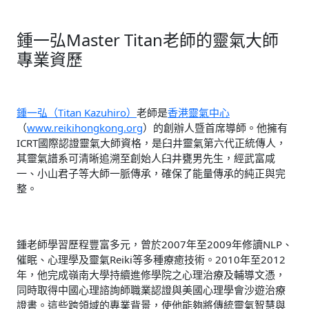
鍾一弘Master Titan老師的靈氣大師
專業資歷
鍾一弘（Titan Kazuhiro）
老師是
香港靈氣中心
（
www.reikihongkong.org
）的創辦人暨首席導師。他擁有
ICRT國際認證靈氣大師資格，是臼井靈氣第六代正統傳人，
其靈氣譜系可清晰追溯至創始人臼井甕男先生，經武富咸
一、小山君子等大師一脈傳承，確保了能量傳承的純正與完
整。
鍾老師學習歷程豐富多元，曾於2007年至2009年修讀NLP、
催眠、心理學及靈氣Reiki等多種療癒技術。2010年至2012
年，他完成嶺南大學持續進修學院之心理治療及輔導文憑，
同時取得中國心理諮詢師職業認證與美國心理學會沙遊治療
證書。這些跨領域的專業背景，使他能夠將傳統靈氣智慧與