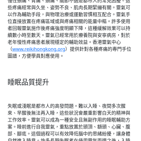
慢性頸痛、背痛、頭痛、關節不適是都市人的常見困擾。這
些疼痛經常與久坐、姿勢不良、肌肉長期緊繃有關。靈氣可
以作為輔助手段，與物理治療或運動習慣相互配合。靈氣手
位直接放置在疼痛區域或與疼痛相關的能量中樞。許多使用
者回報靈氣施作後疼痛強度明顯下降，這種緩解效果可以持
續數小時至數天。靈氣已經常用於療養院與安寧病房，對於
老年慢性疼痛患者展現穩定的輔助效益。香港靈氣中心
（
www.reikihongkong.org
）提供針對各種疼痛的專門手位
圖譜，方便學員對應使用。
睡眠品質提升
失眠或淺眠是都市人的高發問題。難以入睡、夜間多次醒
來、早醒後無法再入睡，這些狀況會嚴重影響白天的精神與
工作效率。靈氣可以成為一種安全且無副作用的睡眠輔助方
案。睡前進行自我靈氣，重點放置於頭頂、額頭、心臟、腹
部、腳底。這個過程可以有效降低腦中的思緒紛擾，讓身體
自然進入睡意。許多長期失眠者在使用靈氣兩週之後，入睡