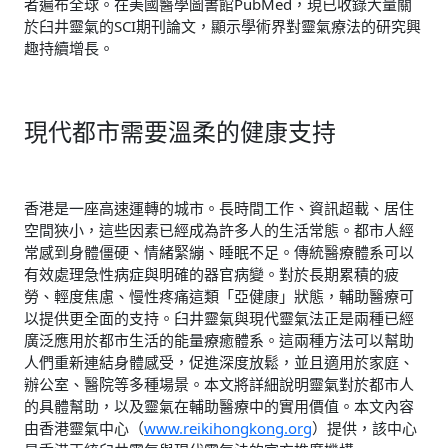
者遍布全球。在美國醫學圖書館PubMed，現已收錄大量關
於臼井靈氣的SCI期刊論文，顯示學術界對靈氣療法的研究興
趣持續增長。
現代都市需要溫柔的健康支持
香港是一座高速運轉的城市。長時間工作、資訊超載、居住
空間狹小，這些因素已經成為許多人的生活常態。都市人經
常感到身體僵硬、情緒緊繃、睡眠不足。傳統醫療體系可以
有效處理急性病症與明確的器官病變。對於長期累積的疲
勞、輕度焦慮、慢性疼痛這類「亞健康」狀態，輔助醫療可
以提供更全面的支持。臼井靈氣與現代靈氣法正是兩種已經
廣泛應用於都市生活的能量療癒體系。這兩種方法可以幫助
人們重新連結身體感受，促進深度放鬆，並且適用於家庭、
辦公室、醫院等多種場景。本文將詳細說明靈氣對於都市人
的具體幫助，以及靈氣在輔助醫療中的實用價值。本文內容
由香港靈氣中心（
www.reikihongkong.org
）提供，該中心