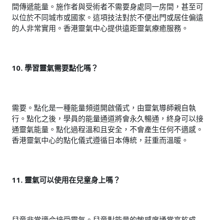
間傳遞能量。施作者與受術者不需要身處同一房間，甚至可
以位於不同城市或國家。這項技法對於不便出門或居住偏遠
的人非常實用。香港靈氣中心提供遠距靈氣療癒服務。
10. 學習靈氣需要點化嗎？
需要。點化是一種能量頻道開啟儀式，由靈氣導師親自執
行。點化之後，學員的能量通道將會永久暢通，終身可以接
通靈氣能量。點化過程溫和且安全，不會產生任何不適感。
香港靈氣中心的點化儀式遵循日本傳統，莊重而溫暖。
11. 靈氣可以使用在兒童身上嗎？
兒童非常適合接受靈氣。兒童對能量的敏感度通常高於成